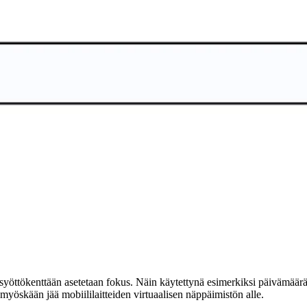
olla syöttökenttään asetetaan fokus. Näin käytettynä esimerkiksi päivämää
ei myöskään jää mobiililaitteiden virtuaalisen näppäimistön alle.