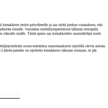
ä lomakkeen tiedot palvelimelle ja saa sieltä jonkun vastauksen, että
heelta toiselle. Varsinkin mobiiliympäristössä tällaista eteenpäin
 oikealta sisälle. Tämä ajatus saa lomakkeiden suunnittelijat usein
ttöjärjestelmän zoom-toimintoa suurentaakseen näytöllä olevia asioita.
 Lähetä-painike on sijoitettu lomakkeen oikeaan reunaan, se jää