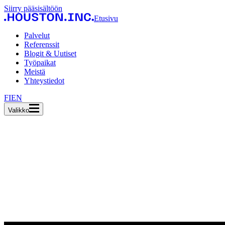
Siirry pääsisältöön
Etusivu
Palvelut
Referenssit
Blogit & Uutiset
Työpaikat
Meistä
Yhteystiedot
FI
EN
Valikko