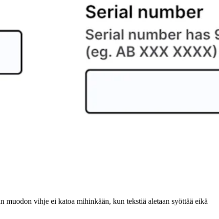
rän muodon vihje ei katoa mihinkään, kun tekstiä aletaan syöttää eikä