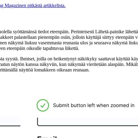
g Magazinen pitkästä artikkelista.
olella syöttämänsä tiedot eteenpäin. Perinteisesti Lähetä-painike lähettä
et palastellaan pienempiin osiin, jolloin käyttäjä siirtyy eteenpäin vai
kyinen näkymä liukuu vasemmasta reunasta ulos ja seuraava näkymä liukuu
 eteenpäin oikealle tapahtuvaa liikettä.
 syystä. Ihmiset, joilla on heikentynyt näkökyky saattavat käyttää käy
atun näytön kanssa näkyviin, kun näkymää vieritetään alaspäin. Mikäli
rittämällä näyttöä lomakkeen oikeaan reunaan.