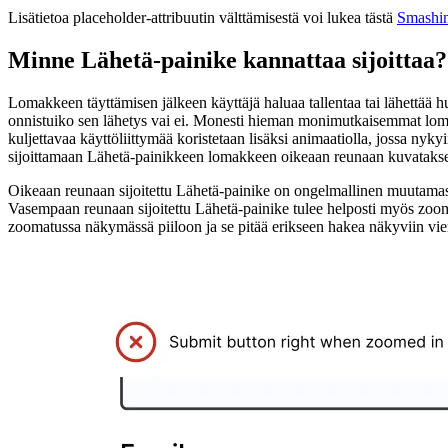
Lisätietoa placeholder-attribuutin välttämisestä voi lukea tästä
Smashin
Minne Lähetä-painike kannattaa sijoittaa?
Lomakkeen täyttämisen jälkeen käyttäjä haluaa tallentaa tai lähettää hu
onnistuiko sen lähetys vai ei. Monesti hieman monimutkaisemmat lomakke
kuljettavaa käyttöliittymää koristetaan lisäksi animaatiolla, jossa ny
sijoittamaan Lähetä-painikkeen lomakkeen oikeaan reunaan kuvatakseen
Oikeaan reunaan sijoitettu Lähetä-painike on ongelmallinen muutamasta
Vasempaan reunaan sijoitettu Lähetä-painike tulee helposti myös zoom
zoomatussa näkymässä piiloon ja se pitää erikseen hakea näkyviin vie