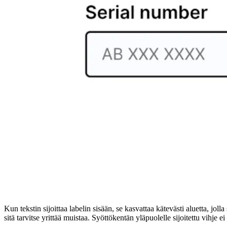
Kun tekstin sijoittaa labelin sisään, se kasvattaa kätevästi aluetta, j
sitä tarvitse yrittää muistaa. Syöttökentän yläpuolelle sijoitettu vihje 