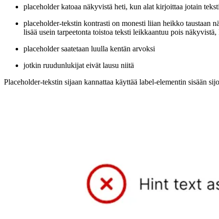
placeholder katoaa näkyvistä heti, kun alat kirjoittaa jotain teks
placeholder-tekstin kontrasti on monesti liian heikko taustaan 
lisää usein tarpeetonta toistoa teksti leikkaantuu pois näkyvistä
placeholder saatetaan luulla kentän arvoksi
jotkin ruudunlukijat eivät lausu niitä
Placeholder-tekstin sijaan kannattaa käyttää label-elementin sisään sijo