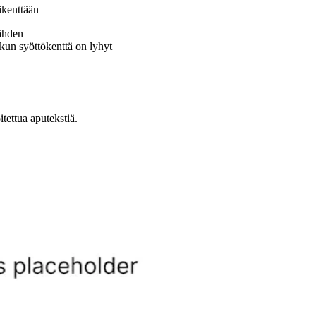
tikenttään
nähden
, kun syöttökenttä on lyhyt
itettua aputekstiä.