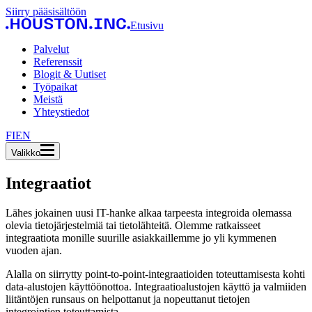
Siirry pääsisältöön
Etusivu
Palvelut
Referenssit
Blogit & Uutiset
Työpaikat
Meistä
Yhteystiedot
FI
EN
Valikko
Integraatiot
Lähes jokainen uusi IT-hanke alkaa tarpeesta integroida olemassa
olevia tietojärjestelmiä tai tietolähteitä. Olemme ratkaisseet
integraatiota monille suurille asiakkaillemme jo yli kymmenen
vuoden ajan.
Alalla on siirrytty point-to-point-integraatioiden toteuttamisesta kohti
data-alustojen käyttöönottoa. Integraatioalustojen käyttö ja valmiiden
liitäntöjen runsaus on helpottanut ja nopeuttanut tietojen
integrointien toteuttamista.