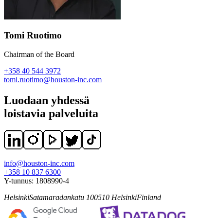
Tomi Ruotimo
Chairman of the Board
+358 40 544 3972
tomi.ruotimo@houston-inc.com
Luodaan yhdessä
loistavia palveluita
info@houston-inc.com
+358 10 837 6300
Y-tunnus:
1808990-4
Helsinki
Satamaradankatu 1
00510
Helsinki
Finland