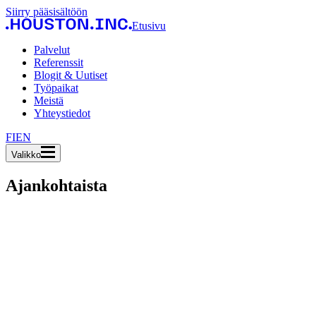
Siirry pääsisältöön
Etusivu
Palvelut
Referenssit
Blogit & Uutiset
Työpaikat
Meistä
Yhteystiedot
FI
EN
Valikko
Ajankohtaista